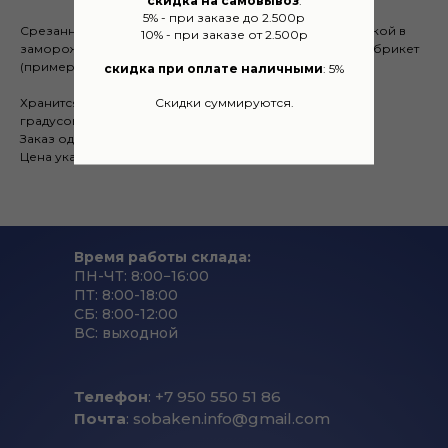
5% - при заказе до 2.500р
Срезанное с части мышц пищевода мясо с мягкой жилкой в
10% - при заказе от 2.500р
замороженном виде, также присутствует жир до 15% на брикет
(примерно 10 кг.).
скидка при оплате наличными
: 5%
Скидки суммируются.
Хранится в холодильной камере при температуре -18
градусов.
Заказ одной позиции от 1 кг.
Цена указана за 1 кг.
Время работы склада:
ПН-ЧТ: 8:00−16:00
ПТ: 8:00-18:00
СБ: 8:00-12:00
ВС: выходной
Телефон
: +7 950 550 51 86
Почта
: sobaken.info@gmail.com