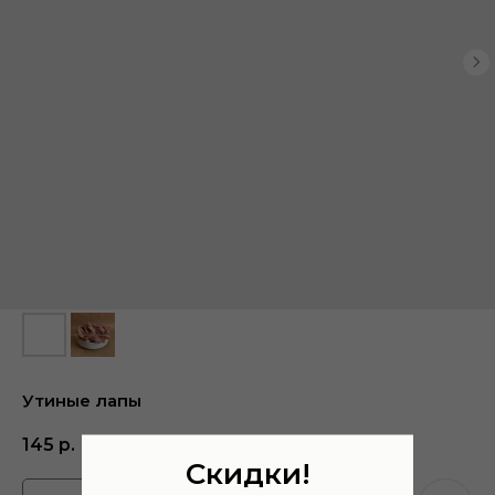
Утиные лапы
145
р.
Скидки!