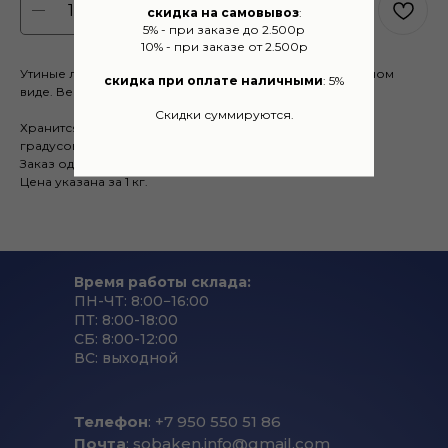
BUY NOW
скидка на самовывоз
:
5% - при заказе до 2.500р
10% - при заказе от 2.500р
Утиные лапы очищены от верхнего слоя в замороженном
скидка при оплате наличными
: 5%
виде. Вес одной лапы примерно 15-20 гр.
Скидки суммируются.
Хранится в холодильной камере при температуре -18
градусов.
Заказ одной позиции от 1 кг.
Цена указана за 1 кг.
Время работы склада:
ПН-ЧТ: 8:00−16:00
ПТ: 8:00-18:00
СБ: 8:00-12:00
ВС: выходной
Телефон
: +7 950 550 51 86
Почта
: sobaken.info@gmail.com