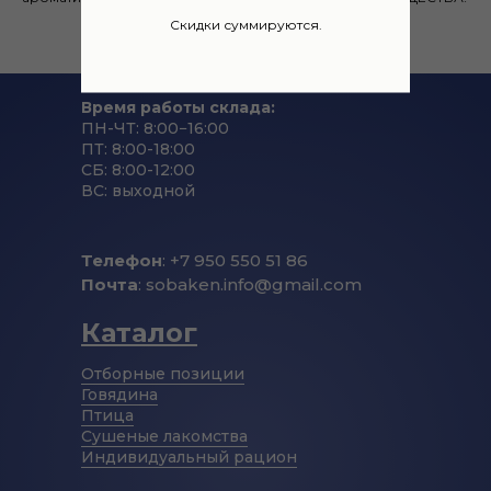
Скидки суммируются.
Время работы склада:
ПН-ЧТ: 8:00−16:00
ПТ: 8:00-18:00
СБ: 8:00-12:00
ВС: выходной
Телефон
: +7 950 550 51 86
Почта
: sobaken.info@gmail.com
Каталог
Отборные позиции
Говядина
Птица
Сушеные лакомства
Индивидуальный рацион