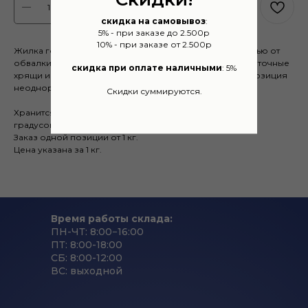
BUY NOW
скидка на самовывоз
:
5% - при заказе до 2.500р
10% - при заказе от 2.500р
Жилка говяжья в замороженном виде с мясной обрезью от
обвалки и жира без костей. Могут присутствовать лопаточные
скидка при оплате наличными
: 5%
хрящи и другая обрезь от обвалки/жиловки. Данная позиция
неоднородная по составу.
Скидки суммируются.
Хранится в холодильной камере при температуре -18
градусов.
Заказ одной позиции от 1 кг.
Цена указана за 1 кг.
Время работы склада:
ПН-ЧТ: 8:00−16:00
ПТ: 8:00-18:00
СБ: 8:00-12:00
ВС: выходной