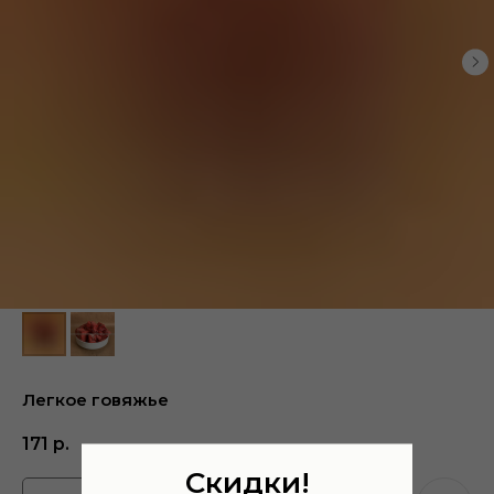
Легкое говяжье
171
р.
Скидки!