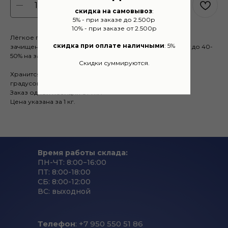
BUY NOW
скидка на самовывоз
:
5% - при заказе до 2.500р
10% - при заказе от 2.500р
Лёгкое говяжье в замороженном виде. Легкое не
скидка при оплате наличными
: 5%
зачищенное, жир и соединительная ткань присутствует до 40-
50% на заказ.
Скидки суммируются.
Хранится в холодильной камере при температуре -18
градусов.
Заказ одной позиции от 1 кг.
Цена указана за 1 кг.
Время работы склада:
ПН-ЧТ: 8:00−16:00
ПТ: 8:00-18:00
СБ: 8:00-12:00
ВС: выходной
Телефон
: +7 950 550 51 86